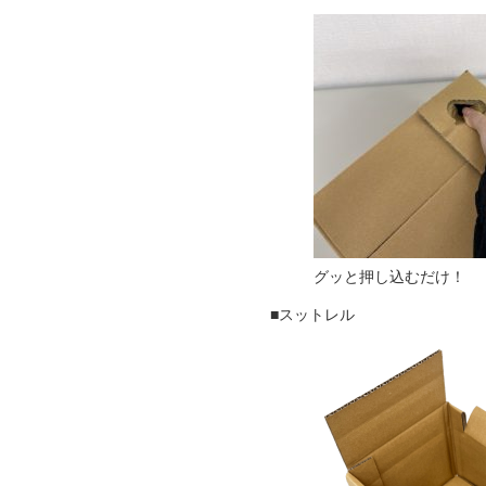
グッと
■スットレル