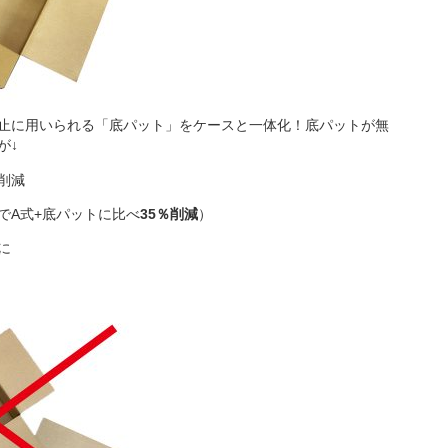
止に用いられる「底パット」をケースと一体化！底パットが無
が↓
削減
でA式+底パットに比べ
35％削減
）
に