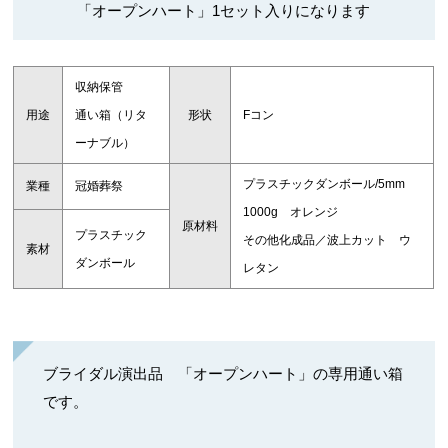
「オープンハート」1セット入りになります
収納保管
用途
通い箱（リタ
形状
Fコン
ーナブル）
プラスチックダンボール/5mm
業種
冠婚葬祭
1000g オレンジ
原材料
プラスチック
その他化成品／波上カット ウ
素材
ダンボール
レタン
ブライダル演出品 「オープンハート」の専用通い箱
です。