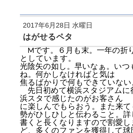
2017年6月28日 水曜日
はがせるペタ
Mです。６月も末。一年の折
としています。
光陰矢の如し。早いなぁ。いつ
ね。何かしなければと気は
焦るばかりで何もできていない
先日初めて横浜スタジアムに
浜スタで感じたのがお客さん
に楽しんでもらおう。また来て
勢がひしひしと伝わること。詳
書くと長くなりますので割愛し
ど、多くのファンを獲得して球