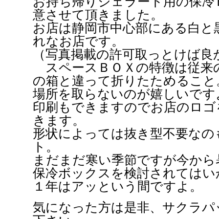
お持ち帰りジェラート用の保冷
意させて頂きました。
お店は静岡市中心部にある白と
れなお店です。
（写真掲載の許可取っとけば良
スペースＢＯＸの特徴は従来
の箱と違って折りたためること
場所を取らないのが嬉しいです
印刷もできますのでお店のロゴ
きます。
形状によっては抜き型不要なの
ト。
まだまだ寒い季節ですが今から
保冷ボックスを検討されてはい
１年はアッという間ですよ。
気になった方は是非、サクラパ