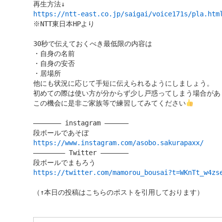
https://ntt-east.co.jp/saigai/voice171s/pla.htm

※NTT東日本HPより

30秒で伝えておくべき最低限の内容は

・自身の名前

・自身の安否

・居場所

他にも状況に応じて手短に伝えられるようにしましょう。

初めての際は使い方が分からず少し戸惑ってしまう場合があり
この機会に是非ご家族等で練習してみてください
——————— instagram ——————

https://www.instagram.com/asobo.sakurapaxx/

———————— Twitter ———————

https://twitter.com/mamorou_bousai?t=WKnTt_w4zs
（↑本日の投稿はこちらのポストを引用しております）