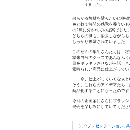
りました。
散らかる教材を壁みたいに整頓
色と数で時間の感覚を養ういも
の2班に分かれての提案でした
どちらの班も、緊張しながらも
しっかり披露されていました。
このゼミの学生さんたちは、将
将来自分のクラスであんなふう
目をキラキラさせながら話し合
素晴らしい商品に仕上がってい
……今、仕上がっていくなぁと
そう、これらのアイデアたち、
商品化することになったのです！＼
今回の企画案にさらにブラッシ
発売を楽しみにしていてくださ
タグ:
プレゼンテーション
,
共