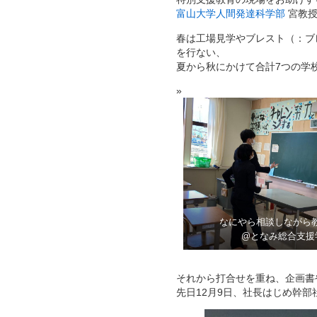
富山大学人間発達科学部
宮教授
春は工場見学やブレスト（：ブ
を行ない、
夏から秋にかけて合計7つの学
なにやら相談しながら
@となみ総合支援
それから打合せを重ね、企画書
先日12月9日、社長はじめ幹