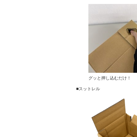
グッと
■スットレル