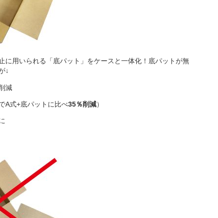
止に用いられる「底パット」をケースと一体化！底パットが無
が↓
削減
でA式+底パットに比べ
35％削減
）
に