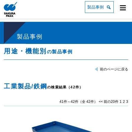
製品事例
製品事例
用途・機能別
の製品事例
前のページに戻る
工業製品/鉄鋼
の検索結果（42件）
41件～42件（全 42件）
<< 前の20件
1
2
3