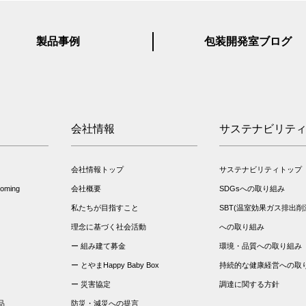
製品事例
包装開発室ブログ
会社情報
サステナビリテ
会社情報トップ
サステナビリティトップ
ming
会社概要
SDGsへの取り組み
私たちが目指すこと
SBT(温室効果ガス排出削
理念に基づく社会活動
への取り組み
組み建て募金
環境・品質への取り組み
とやまHappy Baby Box
持続的な健康経営への取
災害協定
調達に関する方針
品
防災・減災への提言