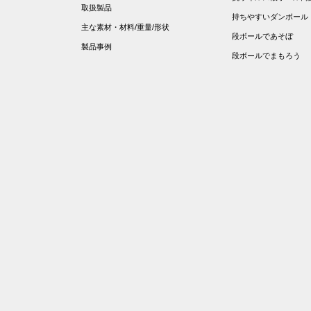
取扱製品
持ちやすいダンボール
主な素材・材料/重量/形状
段ボールであそぼ
製品事例
段ボールでまもろう