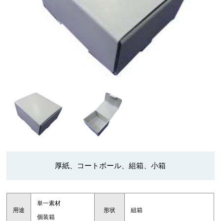
厚紙、コートボール、組箱、小箱
単一素材
用途
形状
組箱
個装箱