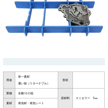
単一素材
用途
形状
通い箱（リターナブル）
業種
全般/その他
原材料
スミセラー 5㎜
素材
発泡材・発泡シート