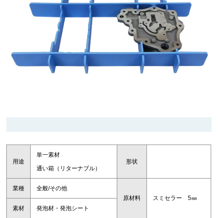
単一素材
用途
形状
通い箱（リターナブル）
業種
全般/その他
原材料
スミセラー 5㎜
素材
発泡材・発泡シート