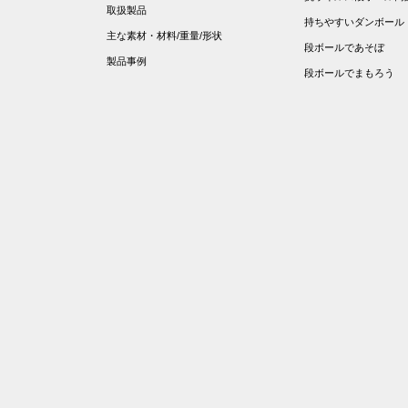
取扱製品
持ちやすいダンボール
主な素材・材料/重量/形状
段ボールであそぼ
製品事例
段ボールでまもろう