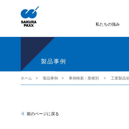
私たちの強み
製品事例
ホーム
製品事例
事例検索：業種別
工業製品/
前のページに戻る