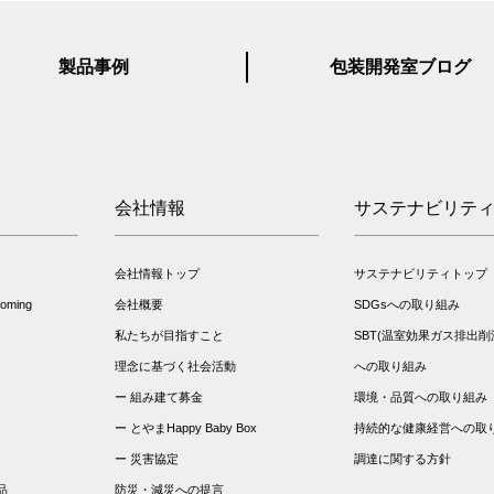
製品事例
包装開発室ブログ
会社情報
サステナビリテ
会社情報トップ
サステナビリティトップ
ming
会社概要
SDGsへの取り組み
私たちが目指すこと
SBT(温室効果ガス排出削
理念に基づく社会活動
への取り組み
組み建て募金
環境・品質への取り組み
とやまHappy Baby Box
持続的な健康経営への取
災害協定
調達に関する方針
品
防災・減災への提言