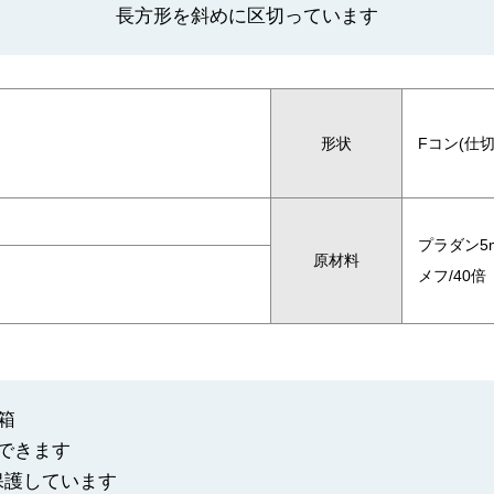
長方形を斜めに区切っています
形状
Fコン(仕
プラダン5m
原材料
メフ/40倍
箱
できます
保護しています