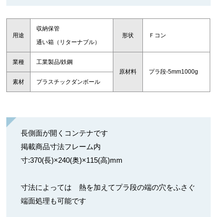
収納保管
用途
形状
Ｆコン
通い箱（リターナブル）
業種
工業製品/鉄鋼
原材料
プラ段-5mm1000g
素材
プラスチックダンボール
長側面が開くコンテナです
掲載商品寸法フレーム内
寸:370(長)×240(奥)×115(高)mm
寸法によっては 熱を加えてプラ段の端の穴をふさぐ
端面処理も可能です