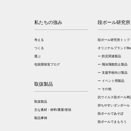
私たちの強み
段ボール研究所
考える
段ボール研究所トップ
つくる
オリジナルブランドBloo
運ぶ
防災関連製品
包装開発室ブログ
飛沫飛散防止製品
支援学校向け製品
イベント用製品
取扱製品
その他
抗ウイルス段ボール商
取扱製品
持ちやすいダンボール
主な素材・材料/重量/形状
段ボールであそぼ
製品事例
段ボールでまもろう