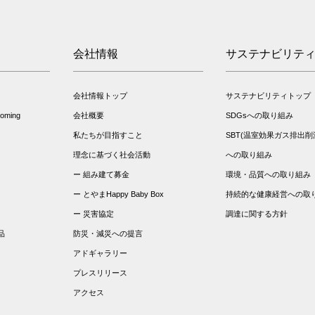
会社情報
サステナビリテ
会社情報トップ
サステナビリティトップ
ming
会社概要
SDGsへの取り組み
私たちが目指すこと
SBT(温室効果ガス排出削
理念に基づく社会活動
への取り組み
組み建て募金
環境・品質への取り組み
とやまHappy Baby Box
持続的な健康経営への取
災害協定
調達に関する方針
品
防災・減災への提言
アドギャラリー
プレスリリース
アクセス