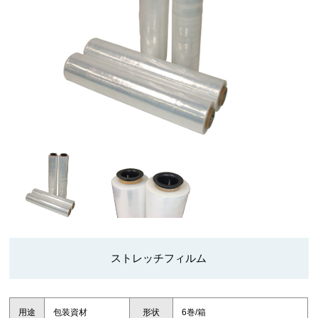
ストレッチフィルム
用途
包装資材
形状
6巻/箱