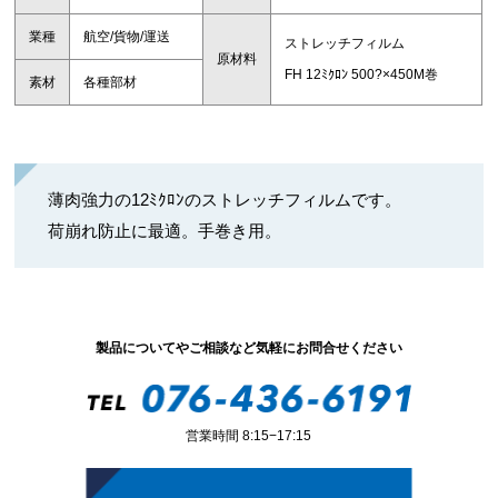
業種
航空/貨物/運送
ストレッチフィルム
原材料
FH 12ﾐｸﾛﾝ 500?×450M巻
素材
各種部材
薄肉強力の12ﾐｸﾛﾝのストレッチフィルムです。
荷崩れ防止に最適。手巻き用。
製品についてやご相談など気軽にお問合せください
営業時間 8:15−17:15