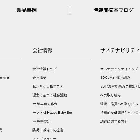
製品事例
包装開発室ブログ
会社情報
サステナビリテ
会社情報トップ
サステナビリティトップ
ming
会社概要
SDGsへの取り組み
私たちが目指すこと
SBT(温室効果ガス排出削
理念に基づく社会活動
への取り組み
組み建て募金
環境・品質への取り組み
とやまHappy Baby Box
持続的な健康経営への取
災害協定
調達に関する方針
品
防災・減災への提言
アドギャラリー