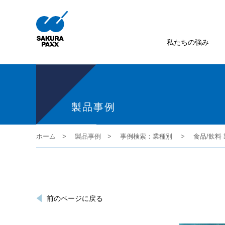
私たちの強み
製品事例
ホーム
製品事例
事例検索：業種別
食品/飲料
前のページに戻る