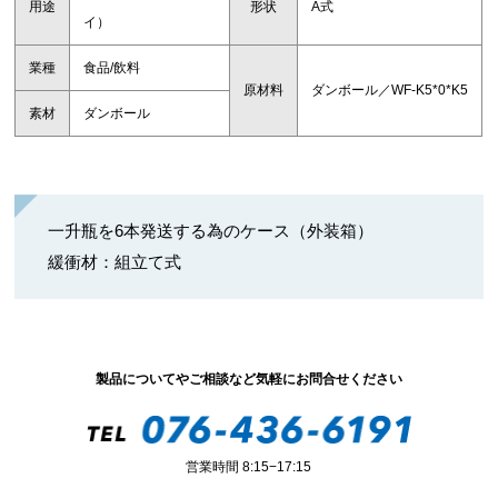
用途
形状
A式
イ）
業種
食品/飲料
原材料
ダンボール／WF-K5*0*K5
素材
ダンボール
一升瓶を6本発送する為のケース（外装箱）
緩衝材：組立て式
製品についてやご相談など気軽にお問合せください
営業時間 8:15−17:15