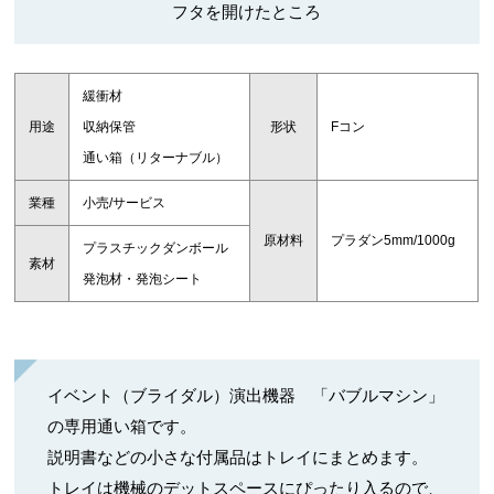
フタを開けたところ
緩衝材
用途
収納保管
形状
Fコン
通い箱（リターナブル）
業種
小売/サービス
原材料
プラダン5mm/1000g
プラスチックダンボール
素材
発泡材・発泡シート
イベント（ブライダル）演出機器 「バブルマシン」
の専用通い箱です。
説明書などの小さな付属品はトレイにまとめます。
トレイは機械のデットスペースにぴったり入るので、