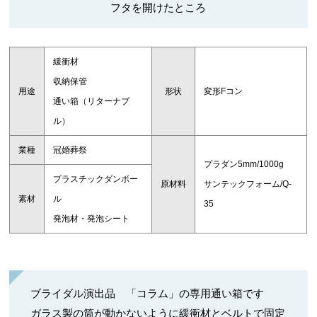
フタを開けたところ
緩衝材
収納保管
用途
形状
変形Fコン
通い箱（リターナブ
ル）
業種
冠婚葬祭
プラダン5mm/1000g
プラスチックダンボー
原材料
サンテックフォーム/Q-
素材
ル
35
発泡材・発泡シート
ブライダル演出品 「コラム」の専用通い箱です
ガラス製の筒が動かないように緩衝材とベルトで固定