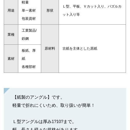
軽量
Ｌ型、平板、Ｖカット入り、パズルカ
用途
単一素材
形状
ット入り等
包装資材
工業製品/
業種
鉄鋼
原材料
古紙を主体とした原紙
板紙、厚
素材
紙
各種部材
【紙製のアングル】です。
軽量で折れにくいため、取り扱いが簡単！
Ｌ型アングルは厚み1?10?まで。
幅、長さも様々な規格があります。