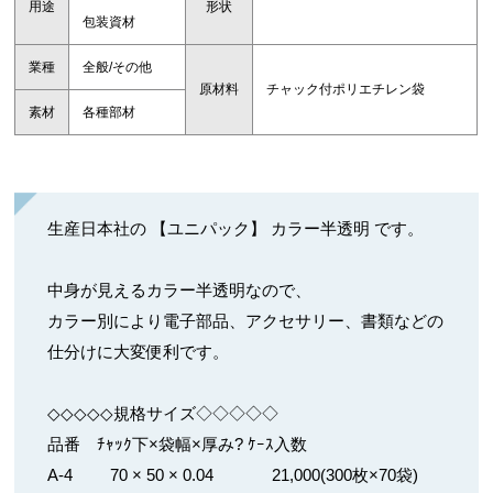
用途
形状
包装資材
業種
全般/その他
原材料
チャック付ポリエチレン袋
素材
各種部材
生産日本社の 【ユニパック】 カラー半透明 です。
中身が見えるカラー半透明なので、
カラー別により電子部品、アクセサリー、書類などの
仕分けに大変便利です。
◇◇◇◇◇規格サイズ◇◇◇◇◇
品番 ﾁｬｯｸ下×袋幅×厚み? ｹｰｽ入数
A-4 70 × 50 × 0.04 21,000(300枚×70袋)