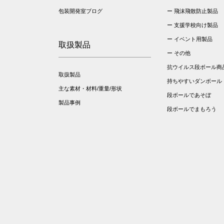
包装開発室ブログ
飛沫飛散防止製品
支援学校向け製品
イベント用製品
取扱製品
その他
抗ウイルス段ボール商
取扱製品
持ちやすいダンボール
主な素材・材料/重量/形状
段ボールであそぼ
製品事例
段ボールでまもろう