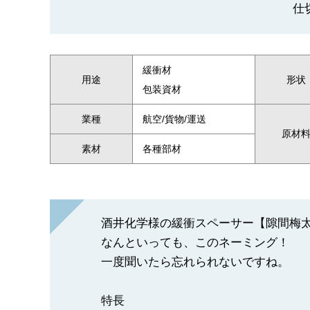
仕
緩衝材
用途
形状
包装資材
業種
航空/貨物/運送
原材
素材
各種部材
酒井化学様の緩衝スペーサー【隙間梅
なんといっても、このネーミング！
一度聞いたら忘れられないですね。
特長