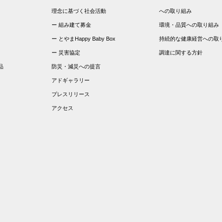
理念に基づく社会活動
への取り組み
組み建て募金
環境・品質への取り組み
とやまHappy Baby Box
持続的な健康経営への取
災害協定
調達に関する方針
品
防災・減災への提言
アドギャラリー
プレスリリース
アクセス