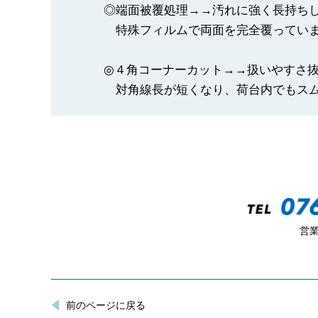
◎端面被覆処理→→汚れに強く長持ち
特殊フィルムで両面を完全覆っていま
◎４角コーナーカット→→扱いやすさ
対角線長が短くなり、荷台内でもスム
営業
前のページに戻る