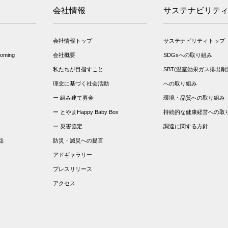
会社情報
サステナビリテ
会社情報トップ
サステナビリティトップ
ming
会社概要
SDGsへの取り組み
私たちが目指すこと
SBT(温室効果ガス排出削
理念に基づく社会活動
への取り組み
組み建て募金
環境・品質への取り組み
とやまHappy Baby Box
持続的な健康経営への取
災害協定
調達に関する方針
品
防災・減災への提言
アドギャラリー
プレスリリース
アクセス