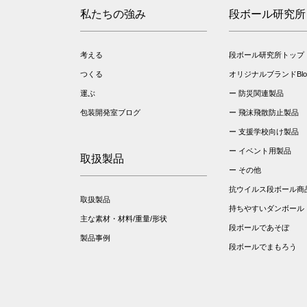
私たちの強み
段ボール研究所
考える
段ボール研究所トップ
つくる
オリジナルブランドBloo
運ぶ
防災関連製品
包装開発室ブログ
飛沫飛散防止製品
支援学校向け製品
イベント用製品
取扱製品
その他
抗ウイルス段ボール商
取扱製品
持ちやすいダンボール
主な素材・材料/重量/形状
段ボールであそぼ
製品事例
段ボールでまもろう