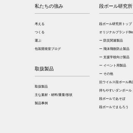
私たちの強み
段ボール研究所
考える
段ボール研究所トップ
つくる
オリジナルブランドBloo
運ぶ
防災関連製品
包装開発室ブログ
飛沫飛散防止製品
支援学校向け製品
イベント用製品
取扱製品
その他
抗ウイルス段ボール商
取扱製品
持ちやすいダンボール
主な素材・材料/重量/形状
段ボールであそぼ
製品事例
段ボールでまもろう