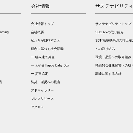
会社情報
サステナビリテ
会社情報トップ
サステナビリティトップ
ming
会社概要
SDGsへの取り組み
私たちが目指すこと
SBT(温室効果ガス排出削
理念に基づく社会活動
への取り組み
組み建て募金
環境・品質への取り組み
とやまHappy Baby Box
持続的な健康経営への取
災害協定
調達に関する方針
品
防災・減災への提言
アドギャラリー
プレスリリース
アクセス