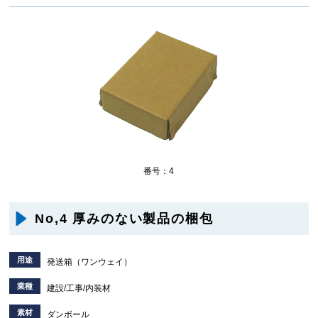
番号：4
No,4 厚みのない製品の梱包
用途
発送箱（ワンウェイ）
業種
建設/工事/内装材
素材
ダンボール