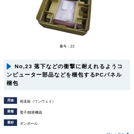
番号：23
No,23 落下などの衝撃に耐えれるようコ
ンピューター部品などを梱包するPCパネル
梱包
用途
発送箱（ワンウェイ）
業種
電子/精密機器
素材
ダンボール