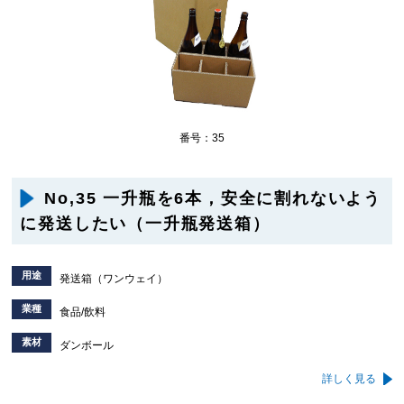
番号：35
No,35 一升瓶を6本，安全に割れないよう
に発送したい（一升瓶発送箱）
用途
発送箱（ワンウェイ）
業種
食品/飲料
素材
ダンボール
詳しく見る