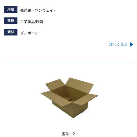
用途
発送箱（ワンウェイ）
業種
工業製品/鉄鋼
素材
ダンボール
詳しく見る
番号：2