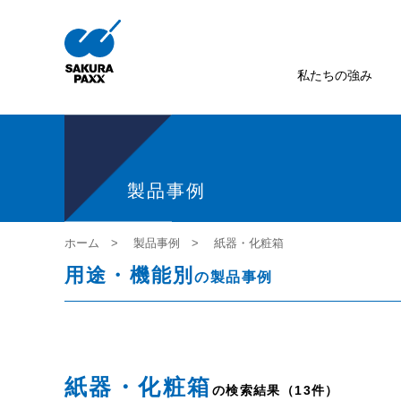
私たちの強み
製品事例
ホーム
製品事例
紙器・化粧箱
用途・機能別
の製品事例
紙器・化粧箱
の検索結果（13件）