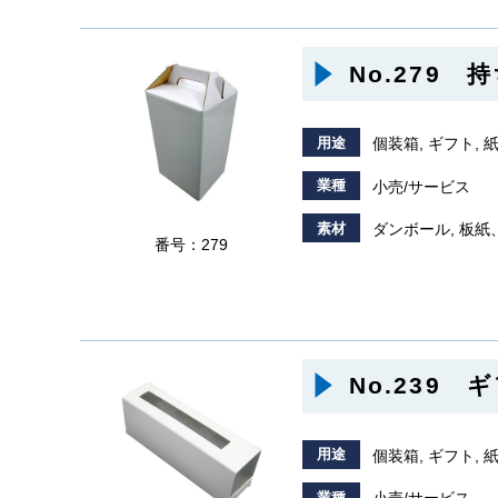
No.279
用途
個装箱, ギフト,
業種
小売/サービス
素材
ダンボール, 板紙
番号：279
No.239
用途
個装箱, ギフト,
業種