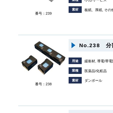
小売/サービス
素材
板紙、厚紙, そ
番号：239
No.238
用途
緩衝材, 導電/帯
業種
医薬品/化粧品
素材
ダンボール
番号：238