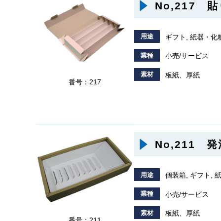
No,217
用途
ギフト, 紙器・化
業種
小売/サービス
素材
板紙、厚紙
番号：217
No,211
用途
個装箱, ギフト,
業種
小売/サービス
素材
板紙、厚紙
番号：211