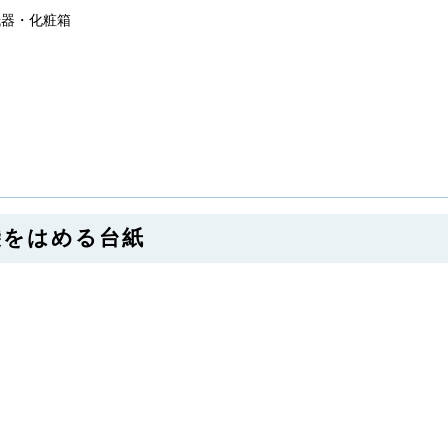
 紙器・化粧箱
手袋をはめる台紙