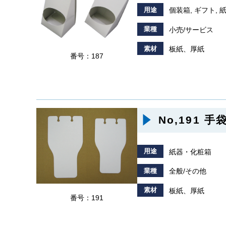
用途
個装箱, ギフト,
業種
小売/サービス
素材
板紙、厚紙
番号：187
No,191 
用途
紙器・化粧箱
業種
全般/その他
素材
板紙、厚紙
番号：191