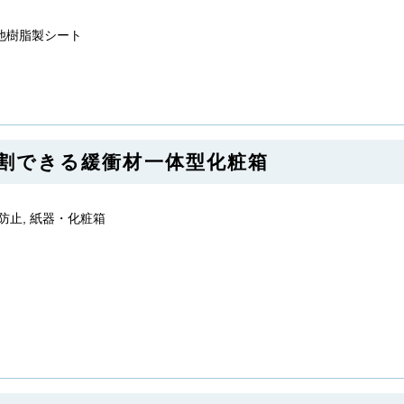
の他樹脂製シート
 分割できる緩衝材一体型化粧箱
電防止, 紙器・化粧箱