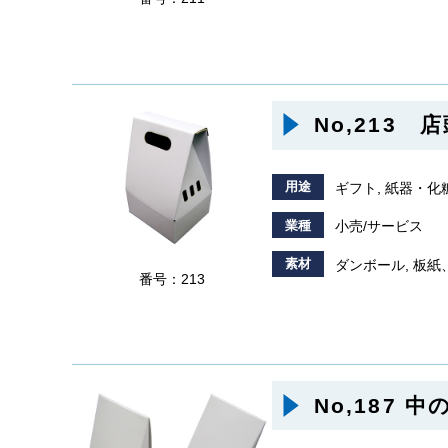
No,213
用途
ギフト, 紙器・化
業種
小売/サービス
素材
ダンボール, 板紙
番号：213
No,187