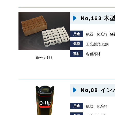
No,163
用途
紙器・化粧箱, 包
業種
工業製品/鉄鋼
素材
各種部材
番号：163
No,88 
用途
紙器・化粧箱