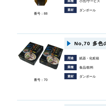
業種
小売/サービス
素材
ダンボール
番号：88
No,70 
用途
紙器・化粧箱
業種
食品/飲料
素材
ダンボール
番号：70