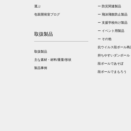
運ぶ
防災関連製品
包装開発室ブログ
飛沫飛散防止製品
支援学校向け製品
イベント用製品
取扱製品
その他
抗ウイルス段ボール商
取扱製品
持ちやすいダンボール
主な素材・材料/重量/形状
段ボールであそぼ
製品事例
段ボールでまもろう