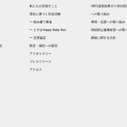
私たちが目指すこと
SBT(温室効果ガス排出削
理念に基づく社会活動
への取り組み
組み建て募金
環境・品質への取り組み
とやまHappy Baby Box
持続的な健康経営への取
災害協定
調達に関する方針
品
防災・減災への提言
アドギャラリー
プレスリリース
アクセス