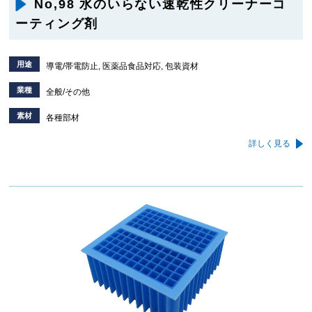
No,98 水のいらない速乾性クリーナーコ
ーティング剤
用途
導電/帯電防止, 医薬品食品対応, 包装資材
業種
全般/その他
素材
各種部材
詳しく見る