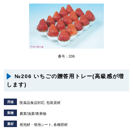
番号：206
№206 いちごの贈答用トレー(高級感が増
します)
用途
医薬品食品対応, 包装資材
業種
農業/漁業/青果物
素材
発泡材・発泡シート, 各種部材