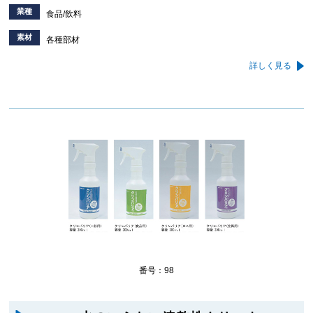
業種
食品/飲料
素材
各種部材
詳しく見る
番号：98