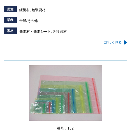
用途
緩衝材, 包装資材
業種
全般/その他
素材
発泡材・発泡シート, 各種部材
詳しく見る
番号：182