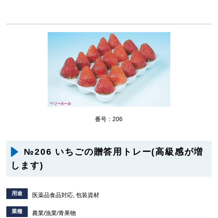
番号：206
№206 いちごの贈答用トレー(高級感が増
します)
用途
医薬品食品対応, 包装資材
業種
農業/漁業/青果物