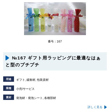
番号：167
№167 ギフト用ラッピングに最適なはぁ
と型のプチプチ
用途
ギフト, 緩衝材, 包装資材
業種
小売/サービス
素材
発泡材・発泡シート, 各種部材
詳しく見る