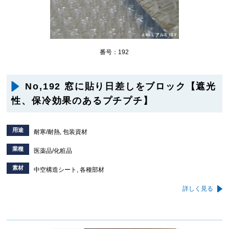
番号：192
No,192 窓に貼り日差しをブロック【遮光
性、保冷効果のあるプチプチ】
用途
耐寒/耐熱, 包装資材
業種
医薬品/化粧品
素材
中空構造シート, 各種部材
詳しく見る