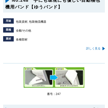
No.248 手にも環境にも優しい自動梱包
機用バンド【ゆうバンド】
用途
包装資材, 包装物流機器
業種
全般/その他
素材
各種部材
詳しく見る
番号：247