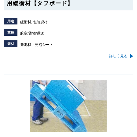
用緩衝材【タフボード】
用途
緩衝材, 包装資材
業種
航空/貨物/運送
素材
発泡材・発泡シート
詳しく見る