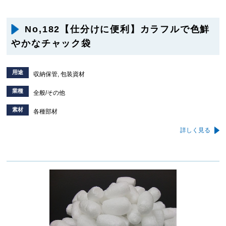
No,182【仕分けに便利】カラフルで色鮮
やかなチャック袋
用途
収納保管, 包装資材
業種
全般/その他
素材
各種部材
詳しく見る