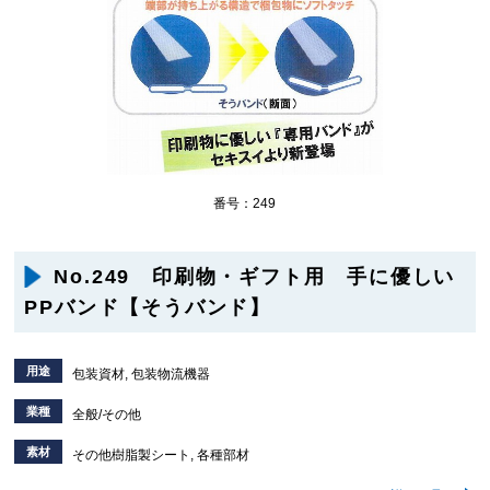
番号：249
No.249 印刷物・ギフト用 手に優しい
PPバンド【そうバンド】
用途
包装資材, 包装物流機器
業種
全般/その他
素材
その他樹脂製シート, 各種部材