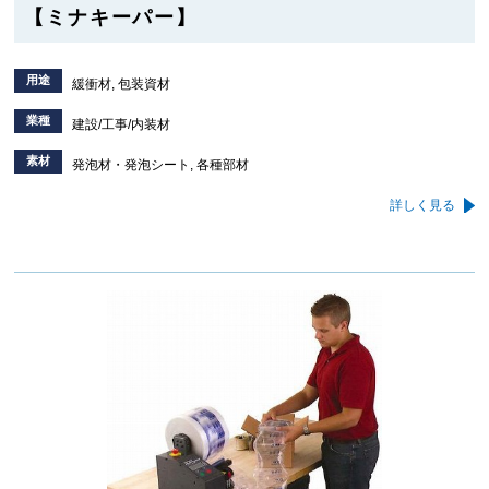
【ミナキーパー】
用途
緩衝材, 包装資材
業種
建設/工事/内装材
素材
発泡材・発泡シート, 各種部材
詳しく見る