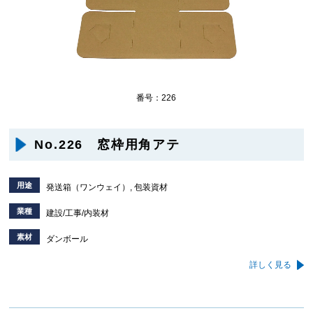
番号：226
No.226 窓枠用角アテ
用途
発送箱（ワンウェイ）, 包装資材
業種
建設/工事/内装材
素材
ダンボール
詳しく見る