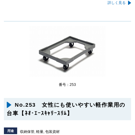
詳しく見る
番号：253
No.253 女性にも使いやすい軽作業用の
台車【ﾈｵ･ｴｰｽｷｬﾘｰｽﾘﾑ】
用途
収納保管, 軽量, 包装資材