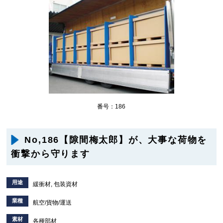
番号：186
No,186【隙間梅太郎】が、大事な荷物を
衝撃から守ります
用途
緩衝材, 包装資材
業種
航空/貨物/運送
素材
各種部材