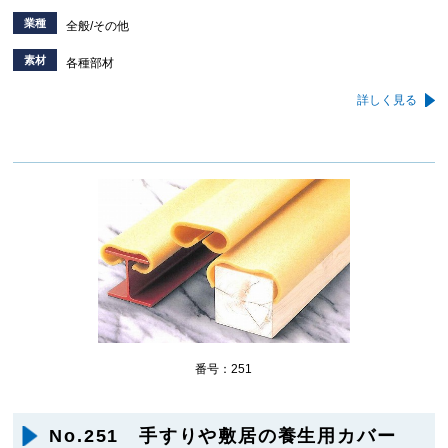
業種
全般/その他
素材
各種部材
詳しく見る
番号：251
No.251 手すりや敷居の養生用カバー