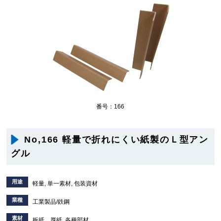
番号：166
No,166 軽量で折れにくい紙製のＬ型アン
グル
用途
軽量, 単一素材, 包装資材
業種
工業製品/鉄鋼
素材
板紙、厚紙, 各種部材