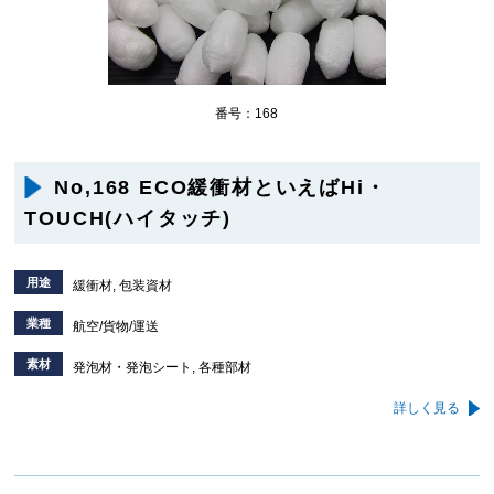
番号：168
No,168 ECO緩衝材といえばHi・
TOUCH(ハイタッチ)
用途
緩衝材, 包装資材
業種
航空/貨物/運送
素材
発泡材・発泡シート, 各種部材
詳しく見る