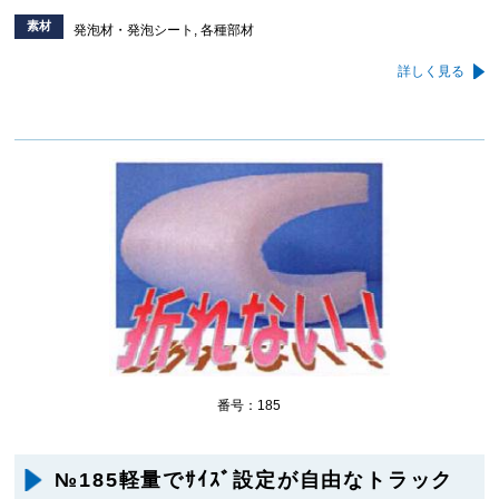
素材
発泡材・発泡シート, 各種部材
詳しく見る
番号：185
№185軽量でｻｲｽﾞ設定が自由なトラック