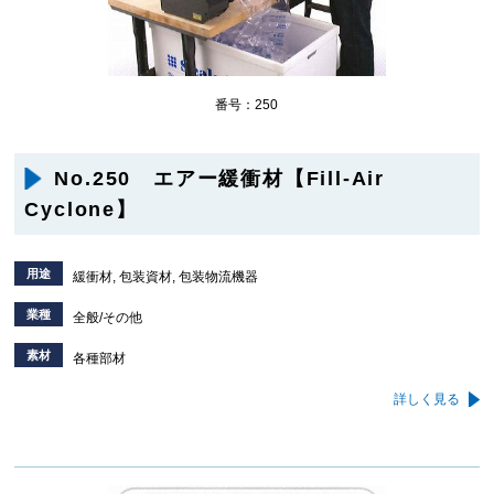
番号：250
No.250 エアー緩衝材【Fill-Air
Cyclone】
用途
緩衝材, 包装資材, 包装物流機器
業種
全般/その他
素材
各種部材
詳しく見る