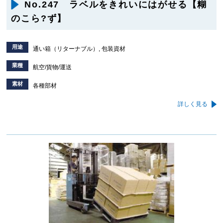
No.247 ラベルをきれいにはがせる【糊
のこら?ず】
用途
通い箱（リターナブル）, 包装資材
業種
航空/貨物/運送
素材
各種部材
詳しく見る