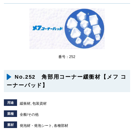
番号：252
No.252 角部用コーナー緩衝材【メフ コ
ーナーパッド】
用途
緩衝材, 包装資材
業種
全般/その他
素材
発泡材・発泡シート, 各種部材